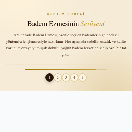
ÜRETİM SÜRECİ
Serüveni
Badem
Ezmesinin
Arslanzade Badem Ezmesi, özenle seçilen bademlerin geleneksel
yöntemlerle işlenmesiyle hazırlanır. Her aşamada sadelik, ustalık ve kalite
korunur; ortaya yumuşak dokulu, yoğun badem lezzetine sahip özel bir tat
çıkar.
1
2
3
4
5